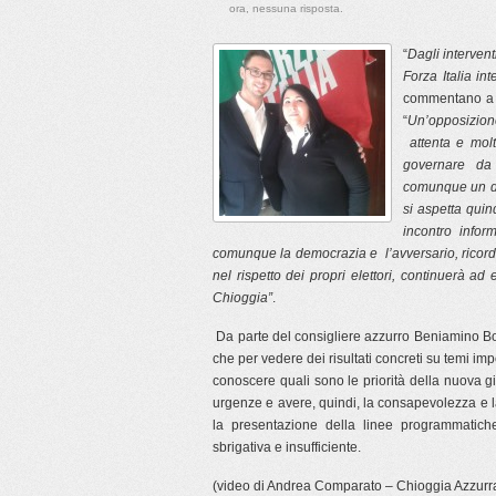
ora, nessuna risposta.
“
Dagli intervent
Forza Italia i
commentano a c
“
Un’opposizione
attenta e molt
governare da
comunque un de
si aspetta quin
incontro infor
comunque la democrazia e l’avversario, ricordand
nel rispetto dei propri elettori, continuerà a
Chioggia”
.
Da parte del consigliere azzurro Beniamino 
che per vedere dei risultati concreti su temi imp
conoscere quali sono le priorità della nuova gi
urgenze e avere, quindi, la consapevolezza e l
la presentazione della linee programmatiche 
sbrigativa e insufficiente.
(video di Andrea Comparato – Chioggia Azzurr