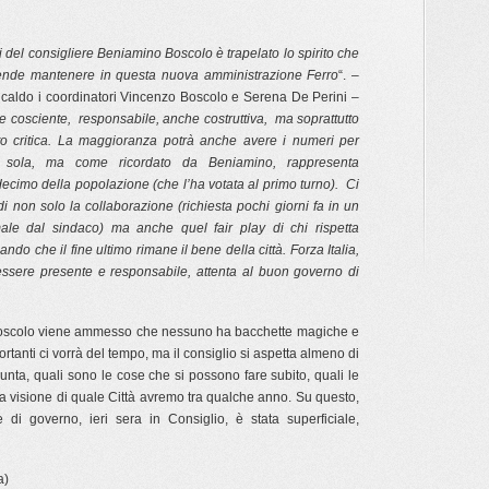
i del consigliere Beniamino Boscolo è trapelato lo spirito che
ntende mantenere in questa nuova amministrazione Ferro
“. –
aldo i coordinatori Vincenzo Boscolo e Serena De Perini –
 cosciente, responsabile, anche costruttiva, ma soprattutto
o critica. La maggioranza potrà anche avere i numeri per
 sola, ma come ricordato da Beniamino, rappresenta
cimo della popolazione (che l’ha votata al primo turno). Ci
di non solo la collaborazione (richiesta pochi giorni fa in un
male dal sindaco) ma anche quel fair play di chi rispetta
o che il fine ultimo rimane il bene della città. Forza Italia,
d essere presente e responsabile, attenta al buon governo di
Boscolo viene ammesso che nessuno ha bacchette magiche e
ortanti ci vorrà del tempo, ma il consiglio si aspetta almeno di
unta, quali sono le cose che si possono fare subito, quali le
a visione di quale Città avremo tra qualche anno. Su questo,
di governo, ieri sera in Consiglio, è stata superficiale,
a)