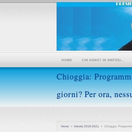
HOME
CHI SONO? IN SINTESI…
Chioggia: Programma 
giorni? Per ora, ness
Home
»
Attività 2016-2021
»
Chioggia: Programma