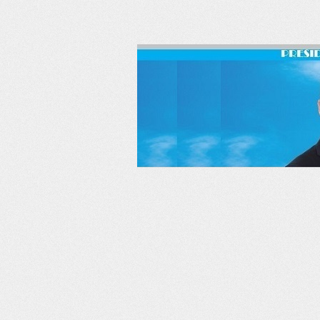
RSS
Twitter
Facebook
LinkedIn
YouTube