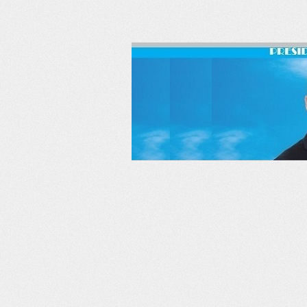
RSS
Twitter
Facebook
LinkedIn
YouTube