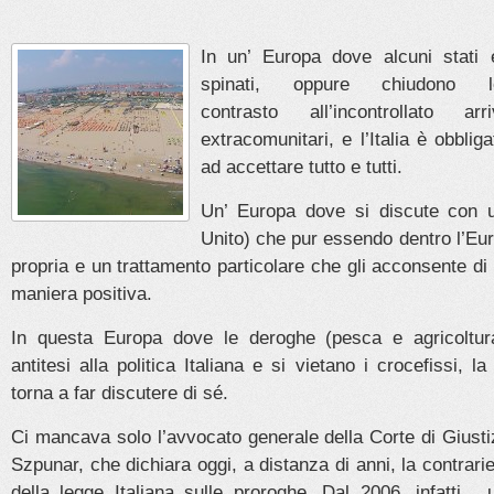
In un’ Europa dove alcuni stati e
spinati, oppure chiudono l
contrasto all’incontrollato ar
extracomunitari, e l’Italia è obbli
ad accettare tutto e tutti.
Un’ Europa dove si discute con u
Unito) che pur essendo dentro l’Eu
propria e un trattamento particolare che gli acconsente di a
maniera positiva.
In questa Europa dove le deroghe (pesca e agricoltu
antitesi alla politica Italiana e si vietano i crocefissi, la
torna a far discutere di sé.
Ci mancava solo l’avvocato generale della Corte di Giust
Szpunar, che dichiara oggi, a distanza di anni, la contrarie
della legge Italiana sulle proroghe. Dal 2006, infatti, u