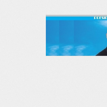
RSS
Twitter
Facebook
LinkedIn
YouTube