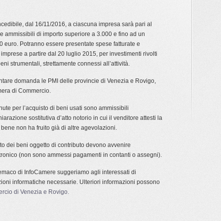
oncedibile, dal 16/11/2016, a ciascuna impresa sarà pari al
 ammissibili di importo superiore a 3.000 e fino ad un
 euro. Potranno essere presentate spese fatturate e
imprese a partire dal 20 luglio 2015, per investimenti rivolti
beni strumentali, strettamente connessi all’attività.
tare domanda le PMI delle provincie di Venezia e Rovigo,
amera di Commercio.
ute per l’acquisto di beni usati sono ammissibili
azione sostitutiva d’atto notorio in cui il venditore attesti la
bene non ha fruito già di altre agevolazioni.
to dei beni oggetto di contributo devono avvenire
tronico (non sono ammessi pagamenti in contanti o assegni).
lemaco di InfoCamere suggeriamo agli interessati di
zioni informatiche necessarie. Ulteriori informazioni possono
rcio di Venezia e Rovigo.