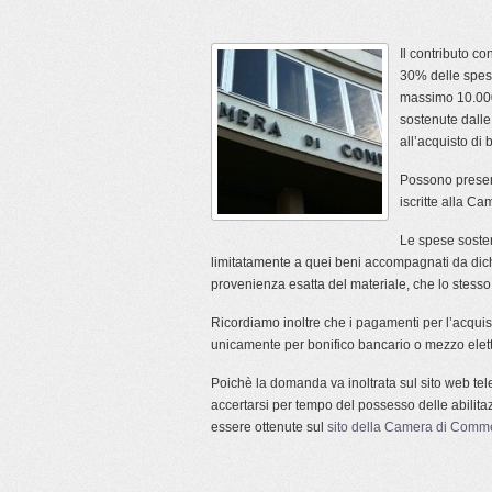
Il contributo c
30% delle spese
massimo 10.000
sostenute dalle 
all’acquisto di 
Possono presen
iscritte alla C
Le spese sosten
limitatamente a quei beni accompagnati da dichiar
provenienza esatta del materiale, che lo stesso 
Ricordiamo inoltre che i pagamenti per l’acquis
unicamente per bonifico bancario o mezzo elet
Poichè la domanda va inoltrata sul sito web te
accertarsi per tempo del possesso delle abilita
essere ottenute sul
sito della Camera di Comme