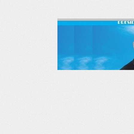
RSS
Twitter
Facebook
LinkedIn
YouTube