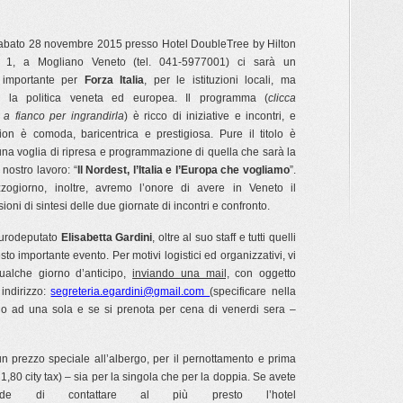
abato 28 novembre 2015 presso Hotel DoubleTree by Hilton
, 1, a Mogliano Veneto (tel. 041-5977001) ci sarà un
 importante per
Forza Italia
, per le istituzioni locali, ma
er la politica veneta ed europea. Il programma (
clicca
 a fianco per ingrandirla
) è ricco di iniziative e incontri, e
ion è comoda, baricentrica e prestigiosa. Pure il titolo è
una voglia di ripresa e programmazione di quella che sarà la
l nostro lavoro: “
Il Nordest, l’Italia e l’Europa che vogliamo
”.
ogiorno, inoltre, avremo l’onore di avere in Veneto il
ioni di sintesi delle due giornate di incontri e confronto.
’eurodeputato
Elisabetta Gardini
, oltre al suo staff e tutti quelli
to importante evento. Per motivi logistici ed organizzativi, vi
alche giorno d’anticipo,
inviando una mail,
con oggetto
ndirizzo:
segreteria.egardini@gmail.com
(specificare nella
 o ad una sola e se si prenota per cena di venerdi sera –
 un prezzo speciale all’albergo, per il pernottamento e prima
1,80 city tax) – sia per la singola che per la doppia. Se avete
iede di contattare al più presto l’hotel