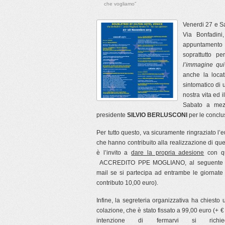
che vogliamo”
Venerdi 27 e S
Via Bonfadini
appuntamento
soprattutto p
l’immagine qui
anche la locat
sintomatico di 
nostra vita ed i
Sabato a mezz
presidente
SILVIO BERLUSCONI
per le conclus
Per tutto questo, va sicuramente ringraziato l
che hanno contribuito alla realizzazione di ques
è l’invito a
dare la propria adesione
con qu
ACCREDITO PPE MOGLIANO, al seguente i
mail se si partecipa ad entrambe le giornate
contributo 10,00 euro).
Infine, la segreteria organizzativa ha chiesto
colazione, che è stato fissato a 99,00 euro (+ € 
intenzione di fermarvi si rich