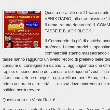
Questa sera alle ore 21 sarò ospite 
VENIX RADIO, alla trasmissione “Il g
Il tema trattato riguarderà IL CO
TASSE E BLACK BLOCK.
Il Commercio da più di qualche anno
profonda, i centri storici si spopolan
commerciali stanno massacrando i p
tasse hanno raggiunto un livello record di prelievo nelle tasc
consumi di conseguenza calano…. aggiungiamoci che oltre a
rapine, ci siano anche dei vandali e delinquenti “vestiti” d
sfasciano vetrine e negozi, oggi a Milano per l’Expo, ieri a
prima ancora in altre città….. chissà dove andremo a finire
politica potrà trovare.
Questa sera su Venix Radio!
Ringrazio dell’invito Paolo De Grandis e Luca Azzano Cant