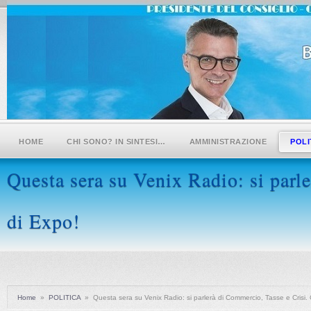
HOME
CHI SONO? IN SINTESI…
AMMINISTRAZIONE
POLI
Questa sera su Venix Radio: si parl
di Expo!
Home
»
POLITICA
»
Questa sera su Venix Radio: si parlerà di Commercio, Tasse e Crisi. 