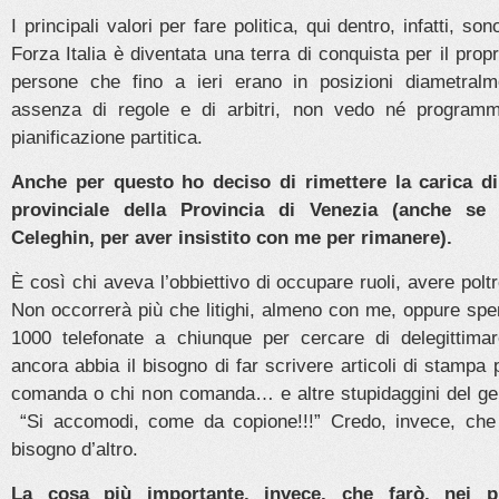
I principali valori per fare politica, qui dentro, infatti, s
Forza Italia è diventata una terra di conquista per il prop
persone che fino a ieri erano in posizioni diametralm
assenza di regole e di arbitri, non vedo né programma
pianificazione partitica.
Anche per questo ho deciso di rimettere la carica di
provinciale della Provincia di Venezia (anche se 
Celeghin, per aver insistito con me per rimanere).
È così chi aveva l’obbiettivo di occupare ruoli, avere po
Non occorrerà più che litighi, almeno con me, oppure spe
1000 telefonate a chiunque per cercare di delegittima
ancora abbia il bisogno di far scrivere articoli di stampa 
comanda o chi non comanda… e altre stupidaggini del ge
“Si accomodi, come da copione!!!” Credo, invece, che 
bisogno d’altro.
La cosa più importante, invece, che farò, nei p