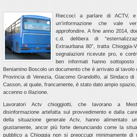
Rieccoci a parlare di ACTV, e
un’informazione che vale ve
approfondire. A fine anno 2014, d
c.d. delibera di “esternalizza
Extraurbana 80”, tratta Chioggia-V
segnalazioni ricevute pro, e contr
ben informati hanno sottoposto 
Beniamino Boscolo un documento che è arrivato al tavolo 
Provincia di Venezia, Giacomo Grandolfo, al Sindaco di
Casson, al quale, francamente, è stato dato ampio spazio
accenno o illazione.
Lavoratori Actv chioggiotti, che lavorano a Mest
disinformazione artefatta sul provvedimento e dalla ca
della situazione generale Actv, hanno alimentato u
giustamente, ancor più forte denunciando come la situa
pubblico a Chioggia non si preoccupi minimamente di ri