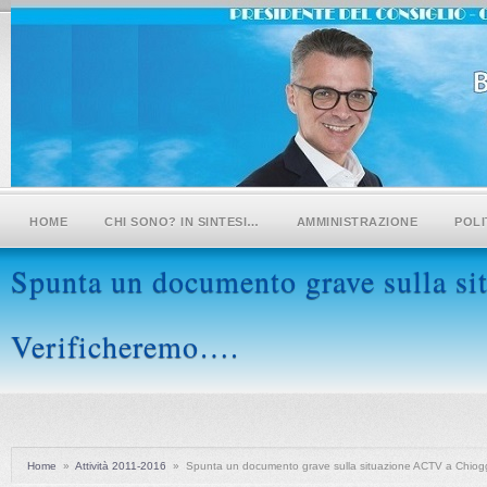
HOME
CHI SONO? IN SINTESI…
AMMINISTRAZIONE
POLI
Spunta un documento grave sulla s
Verificheremo….
Home
»
Attività 2011-2016
»
Spunta un documento grave sulla situazione ACTV a Chiogg