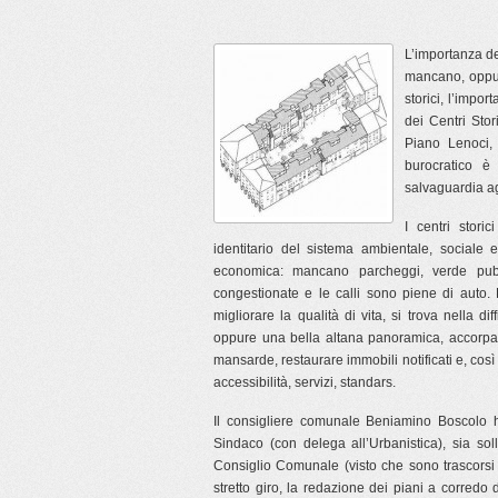
L’importanza d
mancano, oppur
storici, l’impor
dei Centri Stor
Piano Lenoci,
burocratico è
salvaguardia agl
I centri stori
identitario del sistema ambientale, sociale e 
economica: mancano parcheggi, verde pubb
congestionate e le calli sono piene di auto. E
migliorare la qualità di vita, si trova nella di
oppure una bella altana panoramica, accorpare 
mansarde, restaurare immobili notificati e, così
accessibilità, servizi, standars.
Il consigliere comunale Beniamino Boscolo ha
Sindaco (con delega all’Urbanistica), sia sol
Consiglio Comunale (visto che sono trascorsi
stretto giro, la redazione dei piani a corredo 