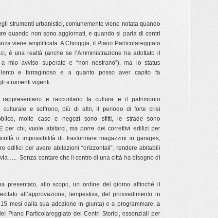
egli strumenti urbanistici, comunemente viene notata quando
e quando non sono aggiornati, e quando si parla di centri
tanza viene amplificata. A Chioggia, il Piano Particolareggiato
ici, è una realtà (anche se l’Amministrazione ha adottato il
 a mio avviso superato e “non nostrano”), ma lo status
 lento e farraginoso e a quanto posso aver capito fa
i strumenti vigenti.
ci rappresentano e raccontano la cultura e il patrimonio
culturale e soffrono, più di altri, il periodo di forte crisi
lico, molte case e negozi sono sfitti, le strade sono
 per chi, vuole abitarci, ma porre dei correttivi edilizi per
fficoltà o impossibilità di: trasformare magazzini in garages,
edifici per avere abitazioni “orizzontali”, rendere abitabili
 via….. Senza contare che il centro di una città ha bisogno di
 presentato, allo scopo, un ordine del giorno affinchè il
lecitato all’approvazione, tempestiva, del provvedimento in
 15 mesi dalla sua adozione in giunta) e a programmare, a
del Piano Particolareggiato dei Centri Storici, essenziali per