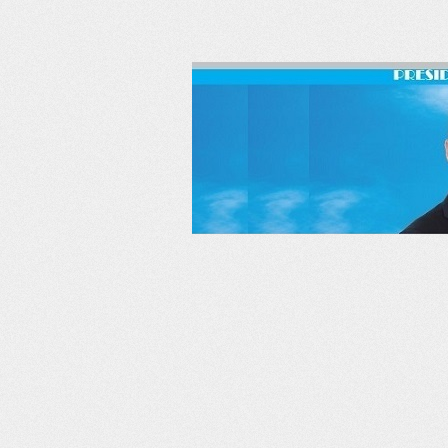
RSS
Twitter
Facebook
LinkedIn
YouTube