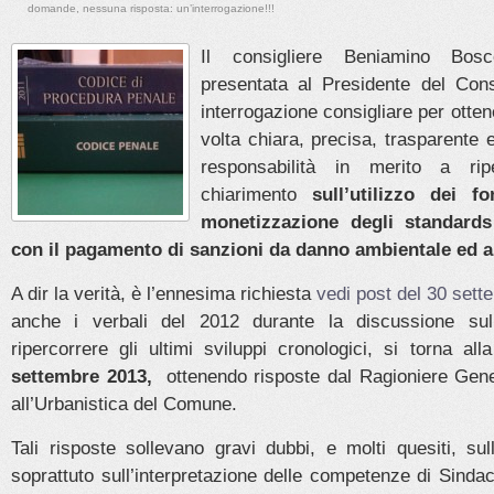
domande, nessuna risposta: un’interrogazione!!!
Il consigliere Beniamino Bos
presentata al Presidente del Consi
interrogazione consigliare per otten
volta chiara, precisa, trasparente
responsabilità in merito a rip
chiarimento
sull’utilizzo dei fo
monetizzazione degli standar
con il pagamento di sanzioni da danno ambientale ed al
A dir la verità, è l’ennesima richiesta
vedi post del 30 set
anche i verbali del 2012 durante la discussione su
ripercorrere gli ultimi sviluppi cronologici, si torna al
settembre 2013,
ottenendo risposte dal Ragioniere Gener
all’Urbanistica del Comune.
Tali risposte sollevano gravi dubbi, e molti quesiti, sul
soprattuto sull’interpretazione delle competenze di Sinda