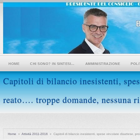
HOME
CHI SONO? IN SINTESI…
AMMINISTRAZIONE
POLI
Capitoli di bilancio inesistenti, spes
reato…. troppe domande, nessuna ris
Home
»
Attività 2011-2016
»
Capitoli di bilancio inesistenti, spese vincolate disattese, pr