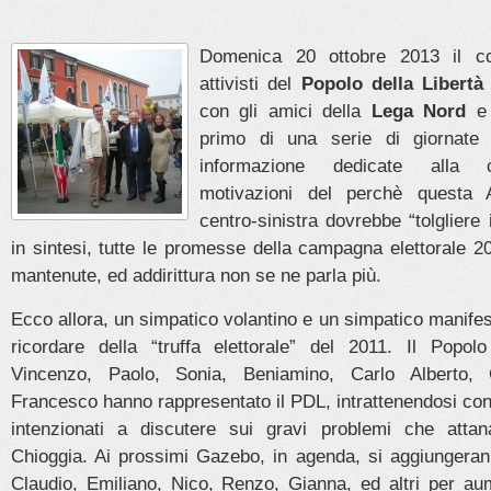
Domenica 20 ottobre 2013 il co
attivisti del
Popolo della Libertà
con gli amici della
Lega Nord
primo di una serie di giornate 
informazione dedicate alla c
motivazioni del perchè questa 
centro-sinistra dovrebbe “tolgliere 
in sintesi, tutte le promesse della campagna elettorale 
mantenute, ed addirittura non se ne parla più.
Ecco allora, un simpatico volantino e un simpatico manifest
ricordare della “truffa elettorale” del 2011. Il Popol
Vincenzo, Paolo, Sonia, Beniamino, Carlo Alberto, 
Francesco hanno rappresentato il PDL, intrattenendosi con 
intenzionati a discutere sui gravi problemi che attan
Chioggia. Ai prossimi Gazebo, in agenda, si aggiungeran
Claudio, Emiliano, Nico, Renzo, Gianna, ed altri per aum