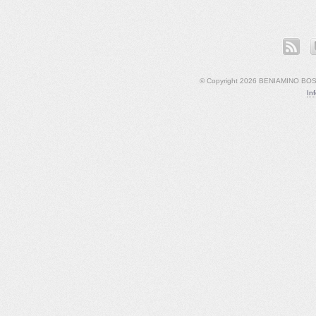
ook
LinkedIn
YouTube
© Copyright 2026 BENIAMINO BOSCO
In