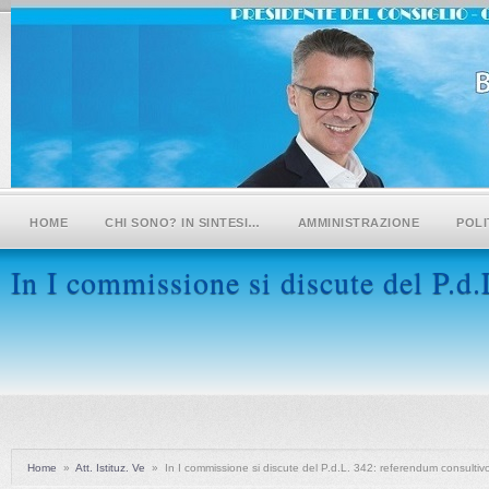
HOME
CHI SONO? IN SINTESI…
AMMINISTRAZIONE
POLI
In I commissione si discute del P.d
Home
»
Att. Istituz. Ve
»
In I commissione si discute del P.d.L. 342: referendum consultiv