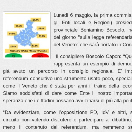
Lunedì 6 maggio, la prima commis
gli Enti locali e Regioni) presied
provinciale Beniamino Boscolo, h
del giorno “sulla legge referendari
del Veneto” che sarà portato in Cons
Il consigliere Boscolo Capon: “Q
rappresenta un esempio di democr
già avuto un percorso in consiglio regionale. E’ imp
referendum consultivo uno strumento usato poco, special
come il Veneto che è stata per anni il traino della loco
Siamo soddisfatti di dare come Ente il nostro importan
speranza che i cittadini possano avvicinarsi di più alla polit
“Da evidenziare, come l’opposizione PD, IdV e altri, 
circuito non volendo discutere e partecipare al dibattin
meno il contenuto del referendum, ma nemmeno se