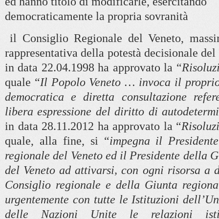
ed hanno titolo di modificarle, esercitando
democraticamente la propria sovranità
il Consiglio Regionale del Veneto, massi
rappresentativa della potestà decisionale de
in data 22.04.1998 ha approvato la “
Risoluz
quale “
Il Popolo Veneto … invoca il proprio
democratica e diretta consultazione refer
libera espressione del diritto di autodeter
in data 28.11.2012 ha approvato la “
Risoluz
quale, alla fine, si “
impegna il Presidente
regionale del Veneto ed il Presidente della 
del Veneto ad attivarsi, con ogni risorsa a 
Consiglio regionale e della Giunta regiona
urgentemente con tutte le Istituzioni dell’U
delle Nazioni Unite le relazioni isti