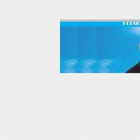
RSS
Twitter
Facebook
LinkedIn
YouTube