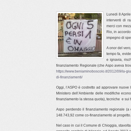
Lunedi 8 Aprile
interventi di 
merci con mezzi
Rio, in accordo
impegno di spe
A onor del vero,
tempo fa, evid
e ignavia, risc
finanziamento Regionale (che Aspo aveva trov
https://www.beniaminoboscolo.it/2012/09/la-giu
di-finanziamenti/
Oggi, l’ASPO è costretto ad approvare nuove l
Ministero dell’Ambiente delle modifiche econ
finanziamento la stessa quota), tecniche e sui t
Aspo perdendo il finanziamento regionale (a
148.743,92 come co-finanziamento al progetto.
Nel caso in cui il Comune di Chioggia, stavolta, n