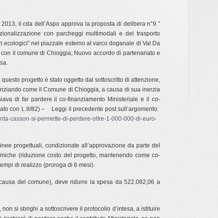
 2013, il cda dell’Aspo approva la proposta di delibera n°9 ”
razionalizzazione con parcheggi multimodali e del trasporto
 ecologici” nel piazzale esterno al varco doganale di Val Da
 con il comune di Chioggia; Nuovo accordo di partenariato e
sa.
 questo progetto è stato oggetto dal sottoscritto di attenzione,
enziando come il Comune di Chioggia, a causa di sua inerzia
hiava di far pardere il co-finanziamento Ministeriale e il co-
ato con L.8/82) – Leggi il precedente post sull’argomento:
nta-casson-si-permette-di-perdere-oltre-1-000-000-di-euro-
inee progettuali, condizionate all’approvazione da parte del
omiche (riduzione costo del progetto, mantenendo come co-
empi di realizzo (proroga di 6 mesi).
 causa del comune), deve ridurre la spesa da 522.082,06 a
on si sbrighi a sottoscrivere il protocollo d’intesa, a istituire