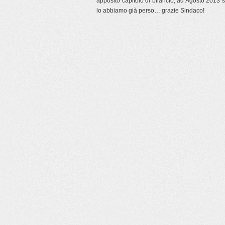
apposito capitolo di bilancio, ad Agosto 2013 si
lo abbiamo già perso… grazie Sindaco!