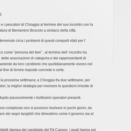
11
 e i pescatori di Chioggia al termine del suo incontro con la
tura di Beniamino Boscolo a sindaco della città.
tervenuto circa i problemi di questi comparti vitali per l’
 come “persona del fare” , al termine dell’ incontro ha
te delle associazioni di categoria e dei rappresentanti di
ttamente da loro i problemi che quotidianamente vivono nel
al fine di fornire risposte concrete e certe.
a prossima settimana; a Chioggia fra due settimane, per
ri, la miglior strategia per risolvere le questioni irrisolte di
upito piacevolmente i moltissimi operatori presenti.
osi complesse non si possono risolvere in pochi giorni, da
dare dei segni tangibili che dimostrino come il governo sia al
 addetti stampa del candidato del Pd Casson, i quali hanno poi