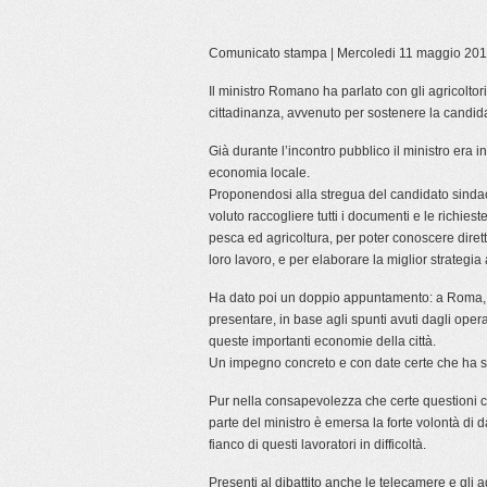
Comunicato stampa | Mercoledi 11 maggio 20
Il ministro Romano ha parlato con gli agricoltori
cittadinanza, avvenuto per sostenere la candida
Già durante l’incontro pubblico il ministro era in
economia locale.
Proponendosi alla stregua del candidato sindaco
voluto raccogliere tutti i documenti e le richies
pesca ed agricoltura, per poter conoscere dire
loro lavoro, e per elaborare la miglior strategia 
Ha dato poi un doppio appuntamento: a Roma, l
presentare, in base agli spunti avuti dagli operato
queste importanti economie della città.
Un impegno concreto e con date certe che ha st
Pur nella consapevolezza che certe questioni c
parte del ministro è emersa la forte volontà di 
fianco di questi lavoratori in difficoltà.
Presenti al dibattito anche le telecamere e gli