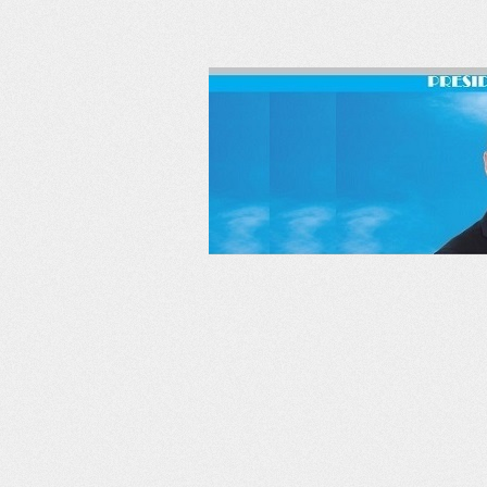
RSS
Twitter
Facebook
LinkedIn
YouTube