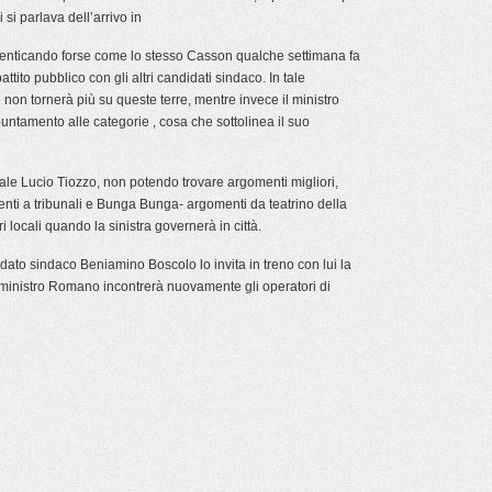
i parlava dell’arrivo in
dimenticando forse come lo stesso Casson qualche settimana fa
ttito pubblico con gli altri candidati sindaco. In tale
e non tornerà più su queste terre, mentre invece il ministro
amento alle categorie , cosa che sottolinea il suo
le Lucio Tiozzo, non potendo trovare argomenti migliori,
imenti a tribunali e Bunga Bunga- argomenti da teatrino della
i locali quando la sinistra governerà in città.
dato sindaco Beniamino Boscolo lo invita in treno con lui la
 ministro Romano incontrerà nuovamente gli operatori di